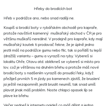
Hřeby do brodících bot
Hřeb v podrážce ano, nebo snad raději ne.
Koupíš si brodící boty v rybářském obchodě pro kapraře,
protože navštívit kamenný muškařský obchod v ČR je pro
většinu muškařů nereálné. V prodejně pro kapraře, kdy mají
muškařský koutek ti prodavač řekne, že je úplně jedno
jestli máš na podrážce gumu nebo filc, tak si pořídíš tu lepší
(dražší) variantu – gumu a vyrazíš na ryby. Vybereš si
lokalitu Ohře, Otavu atd. oblékneš se vybereš si místo pro
lov, což je většinou na druhém břehu a protože máš nové
brodící boty s nadšením vyrazíš do proudící řeky, když
přežiješ prvních 5 m jízdy po kamenech zjistíš, že bruslení
jsi ještě nezapomněl, jestli bruslit neumíš, tak snad umíš
plavat jinak máš problém. Noste chlapci opasek líp se
plave ke břehu.
Večer sedneš k internetu najdeš co máš dělat a jedna