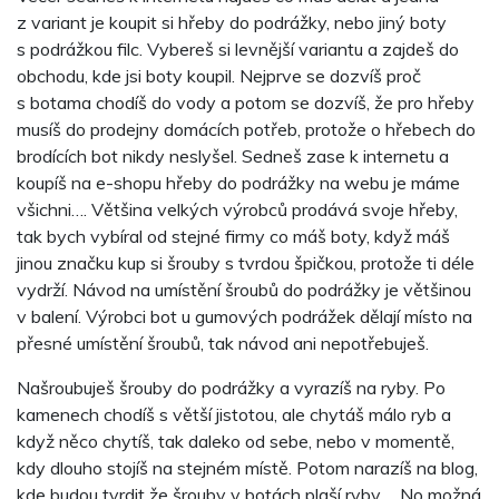
z variant je koupit si hřeby do podrážky, nebo jiný boty
s podrážkou filc. Vybereš si levnější variantu a zajdeš do
obchodu, kde jsi boty koupil. Nejprve se dozvíš proč
s botama chodíš do vody a potom se dozvíš, že pro hřeby
musíš do prodejny domácích potřeb, protože o hřebech do
brodících bot nikdy neslyšel. Sedneš zase k internetu a
koupíš na e-shopu hřeby do podrážky na webu je máme
všichni…. Většina velkých výrobců prodává svoje hřeby,
tak bych vybíral od stejné firmy co máš boty, když máš
jinou značku kup si šrouby s tvrdou špičkou, protože ti déle
vydrží. Návod na umístění šroubů do podrážky je většinou
v balení. Výrobci bot u gumových podrážek dělají místo na
přesné umístění šroubů, tak návod ani nepotřebuješ.
Našroubuješ šrouby do podrážky a vyrazíš na ryby. Po
kamenech chodíš s větší jistotou, ale chytáš málo ryb a
když něco chytíš, tak daleko od sebe, nebo v momentě,
kdy dlouho stojíš na stejném místě. Potom narazíš na blog,
kde budou tvrdit že šrouby v botách plaší ryby…. No možná