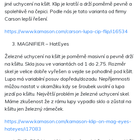
jiné uchycení na kšilt. Klip je kratší a drží poměrně pevně a
spolehlivě na čepici. Podle nás je tato varianta od firmy
Carson lepší řešení.
https://www.kamason.com/carson-lupa-cip-flip/i16534
MAGNIFIER – HatEyes
Železné uchycení na kšilt je poměrně masivní a pevně drží
na kšiltu. Skla jsou ve variantách od 1 do 2,75. Rozměr
skel je velice dobře vyřešen a vejde se pohodlně pod kšilt.
Lupa má variabilní posuv dopředu/dozadu. Nepříjemnosti
můžou nastat v okamžiku kdy se šroubek uvolní a lupa
jezdí po kšiltu. Největší problém je železné uchycení skel.
Máme zkušenost že z rámu lupy vypadlo sklo a zůstal na
kšiltu jen železný rámeček.
https://www.kamason.com/kamason-klip-on-mag-eyes-
hateyes/i17083