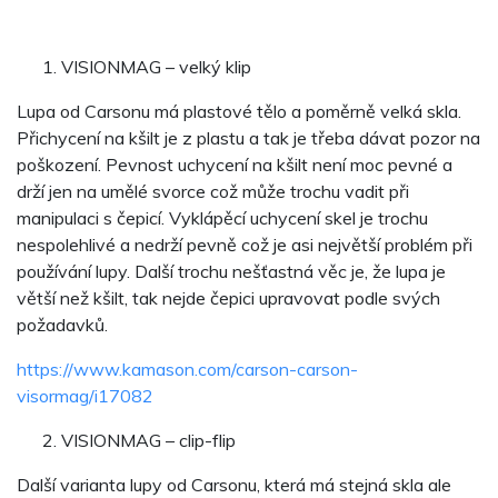
VISIONMAG – velký klip
Lupa od Carsonu má plastové tělo a poměrně velká skla.
Přichycení na kšilt je z plastu a tak je třeba dávat pozor na
poškození. Pevnost uchycení na kšilt není moc pevné a
drží jen na umělé svorce což může trochu vadit při
manipulaci s čepicí. Vyklápěcí uchycení skel je trochu
nespolehlivé a nedrží pevně což je asi největší problém při
používání lupy. Další trochu nešťastná věc je, že lupa je
větší než kšilt, tak nejde čepici upravovat podle svých
požadavků.
https://www.kamason.com/carson-carson-
visormag/i17082
VISIONMAG – clip-flip
Další varianta lupy od Carsonu, která má stejná skla ale