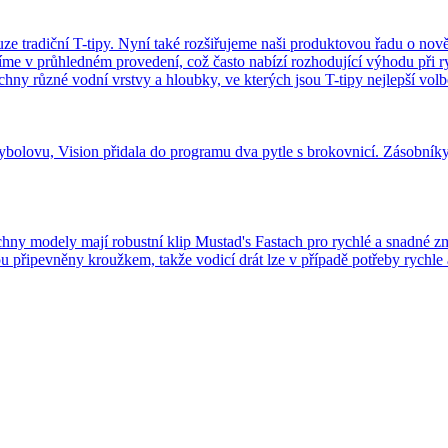
ouze tradiční T-tipy. Nyní také rozšiřujeme naši produktovou řadu o n
zíme v průhledném provedení, což často nabízí rozhodující výhodu při 
chny různé vodní vrstvy a hloubky, ve kterých jsou T-tipy nejlepší volb
a rybolovu, Vision přidala do programu dva pytle s brokovnicí. Zásobník
hny modely mají robustní klip Mustad's Fastach pro rychlé a snadné z
 připevněny kroužkem, takže vodicí drát lze v případě potřeby rychle 