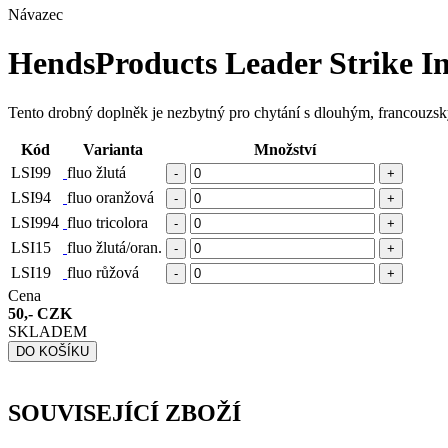
Návazec
HendsProducts Leader Strike I
Tento drobný doplněk je nezbytný pro chytání s dlouhým, francouzsk
Kód
Varianta
Množství
LSI99
fluo žlutá
-
+
LSI94
fluo oranžová
-
+
LSI994
fluo tricolora
-
+
LSI15
fluo žlutá/oran.
-
+
LSI19
fluo růžová
-
+
Cena
50,- CZK
SKLADEM
DO KOŠÍKU
SOUVISEJÍCÍ ZBOŽÍ