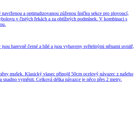
ově navrženou a optimalizovanou zúženou špičku sekce pro plovoucí,
rybolovu v čistých řekách a za obtížných podmínek. V kombinaci s
ou.
y jsou barevně černé a bílé a jsou vybaveny světelnými stěnami uvnitř,
měny mušek. Klasický vlasec připojil 50cm ocelový návazec z našeho
a snadno vyměnit. Celková délka návazce je něco přes 2 metry.