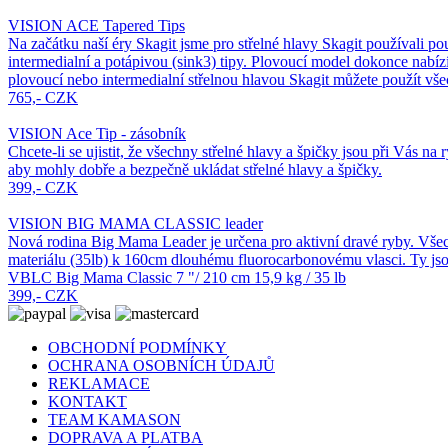
VISION ACE Tapered Tips
Na začátku naší éry Skagit jsme pro střelné hlavy Skagit používali p
intermedialní a potápivou (sink3) tipy. Plovoucí model dokonce nabí
plovoucí nebo intermedialní střelnou hlavou Skagit můžete použít vše
765,- CZK
VISION Ace Tip - zásobník
Chcete-li se ujistit, že všechny střelné hlavy a špičky jsou při Vás n
aby mohly dobře a bezpečně ukládat střelné hlavy a špičky.
399,- CZK
VISION BIG MAMA CLASSIC leader
Nová rodina Big Mama Leader je určena pro aktivní dravé ryby. Všec
materiálu (35lb) k 160cm dlouhému fluorocarbonovému vlasci. Ty jsou
VBLC Big Mama Classic 7 "/ 210 cm 15,9 kg / 35 lb
399,- CZK
OBCHODNÍ PODMÍNKY
OCHRANA OSOBNÍCH ÚDAJŮ
REKLAMACE
KONTAKT
TEAM KAMASON
DOPRAVA A PLATBA