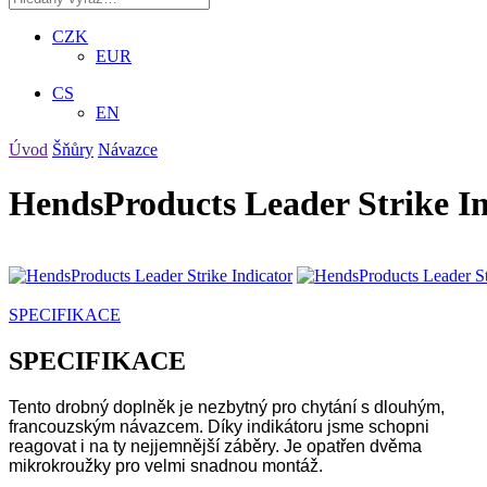
CZK
EUR
CS
EN
Úvod
Šňůry
Návazce
HendsProducts Leader Strike I
SPECIFIKACE
SPECIFIKACE
Tento drobný doplněk je nezbytný pro chytání s dlouhým,
francouzským návazcem. Díky indikátoru jsme schopni
reagovat i na ty nejjemnější záběry. Je opatřen dvěma
mikrokroužky pro velmi snadnou montáž.