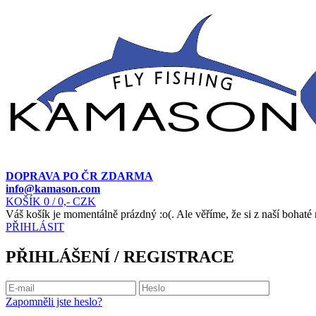
DOPRAVA PO ČR ZDARMA
info@kamason.com
KOŠÍK
0
/ 0,- CZK
Váš košík je momentálně prázdný :o(. Ale věříme, že si z naší bohaté
PŘIHLÁSIT
PŘIHLÁŠENÍ / REGISTRACE
Zapomněli jste heslo?