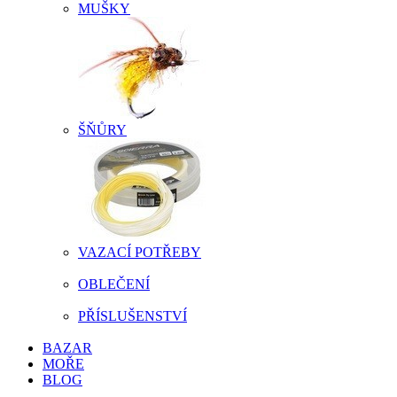
MUŠKY
ŠŇŮRY
VAZACÍ POTŘEBY
OBLEČENÍ
PŘÍSLUŠENSTVÍ
BAZAR
MOŘE
BLOG