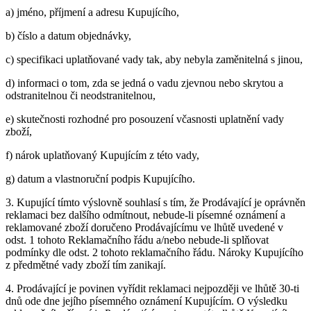
a) jméno, příjmení a adresu Kupujícího,
b) číslo a datum objednávky,
c) specifikaci uplatňované vady tak, aby nebyla zaměnitelná s jinou,
d) informaci o tom, zda se jedná o vadu zjevnou nebo skrytou a
odstranitelnou či neodstranitelnou,
e) skutečnosti rozhodné pro posouzení včasnosti uplatnění vady
zboží,
f) nárok uplatňovaný Kupujícím z této vady,
g) datum a vlastnoruční podpis Kupujícího.
3. Kupující tímto výslovně souhlasí s tím, že Prodávající je oprávněn
reklamaci bez dalšího odmítnout, nebude-li písemné oznámení a
reklamované zboží doručeno Prodávajícímu ve lhůtě uvedené v
odst. 1 tohoto Reklamačního řádu a/nebo nebude-li splňovat
podmínky dle odst. 2 tohoto reklamačního řádu. Nároky Kupujícího
z předmětné vady zboží tím zanikají.
4. Prodávající je povinen vyřídit reklamaci nejpozději ve lhůtě 30-ti
dnů ode dne jejího písemného oznámení Kupujícím. O výsledku