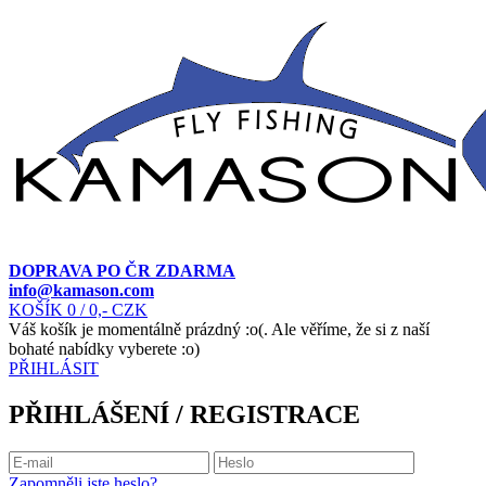
DOPRAVA PO ČR ZDARMA
info@kamason.com
KOŠÍK
0
/ 0,- CZK
Váš košík je momentálně prázdný :o(. Ale věříme, že si z naší
bohaté nabídky vyberete :o)
PŘIHLÁSIT
PŘIHLÁŠENÍ / REGISTRACE
Zapomněli jste heslo?