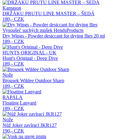
Kamason
DRŽÁKU PRUTU LINE MASTER – ŠEDÁ
180,- CZK
Vysoušeč suchých mušek HendsProducts
Dry Wings - Powder desiccant for drying flies
20 ml
189,- CZK
HUNTS ORIGINAL - UK
Hunt's Original - Deep Dive
189,- CZK
Nože
Brousek Wildee Outdoor Sharp
189,- CZK
RAPALA
Floating Lanyard
189,- CZK
Nože
Nůž Joker zavírací JKR127
190,- CZK