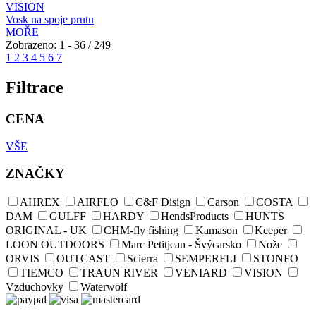
VISION
Vosk na spoje prutu
MOŘE
Zobrazeno: 1 - 36 / 249
1
2
3
4
5
6
7
Filtrace
CENA
VŠE
ZNAČKY
AHREX
AIRFLO
C&F Disign
Carson
COSTA
DAM
GULFF
HARDY
HendsProducts
HUNTS
ORIGINAL - UK
CHM-fly fishing
Kamason
Keeper
LOON OUTDOORS
Marc Petitjean - Švýcarsko
Nože
ORVIS
OUTCAST
Scierra
SEMPERFLI
STONFO
TIEMCO
TRAUN RIVER
VENIARD
VISION
Vzduchovky
Waterwolf