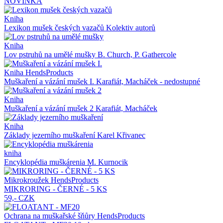
NOVINKA
Kniha
Lexikon mušek českých vazačů
Kolektiv autorů
Kniha
Lov pstruhů na umělé mušky
B. Church, P. Gathercole
Kniha HendsProducts
Muškaření a vázání mušek I.
Karafiát, Macháček - nedostupné
Kniha
Muškaření a vázání mušek 2
Karafiát, Macháček
Kniha
Základy jezerního muškaření
Karel Křivanec
kniha
Encyklopédia muškárenia
M. Kurnocik
Mikrokroužek HendsProducts
MIKRORING - ČERNÉ - 5 KS
59,- CZK
Ochrana na muškařské šňůry HendsProducts