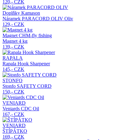
120,- CZK
Doplňky Kamason
Náramek PARACORD OLIV
Oliv
129,- CZK
Magnet CHM-fly fishing
Magnet 4 kg
139,- CZK
RAPALA
Rapala Hook Sharpener
145,- CZK
STONFO
Stonfo SAFETY CORD
150,- CZK
VENIARD
Veniards CDC Oil
167,- CZK
VENIARD
ŠTÍPÁTKO
169,- CZK