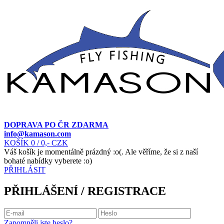
DOPRAVA PO ČR ZDARMA
info@kamason.com
KOŠÍK
0
/ 0,- CZK
Váš košík je momentálně prázdný :o(. Ale věříme, že si z naší
bohaté nabídky vyberete :o)
PŘIHLÁSIT
PŘIHLÁŠENÍ / REGISTRACE
Zapomněli jste heslo?