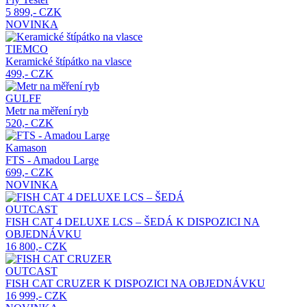
5 899,- CZK
NOVINKA
TIEMCO
Keramické štípátko na vlasce
499,- CZK
GULFF
Metr na měření ryb
520,- CZK
Kamason
FTS - Amadou Large
699,- CZK
NOVINKA
OUTCAST
FISH CAT 4 DELUXE LCS – ŠEDÁ
K DISPOZICI NA
OBJEDNÁVKU
16 800,- CZK
OUTCAST
FISH CAT CRUZER
K DISPOZICI NA OBJEDNÁVKU
16 999,- CZK