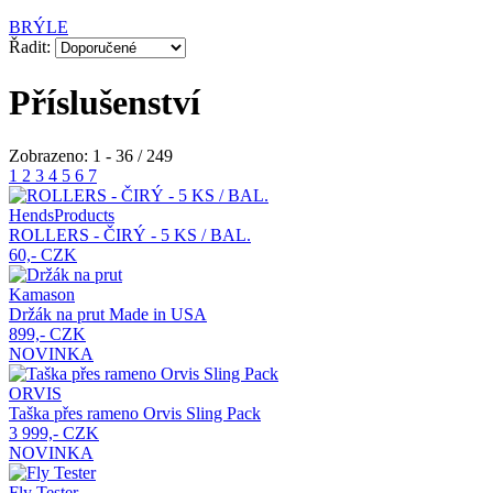
BRÝLE
Řadit:
Příslušenství
Zobrazeno: 1 - 36 / 249
1
2
3
4
5
6
7
HendsProducts
ROLLERS - ČIRÝ - 5 KS / BAL.
60,- CZK
Kamason
Držák na prut
Made in USA
899,- CZK
NOVINKA
ORVIS
Taška přes rameno Orvis Sling Pack
3 999,- CZK
NOVINKA
Fly Tester