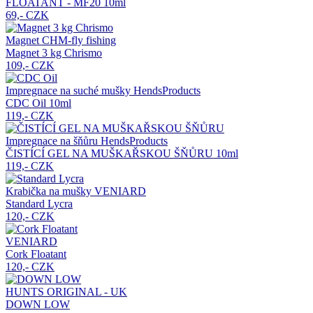
FLOATANT - MF20
10ml
69,- CZK
Magnet CHM-fly fishing
Magnet 3 kg Chrismo
109,- CZK
Impregnace na suché mušky HendsProducts
CDC Oil
10ml
119,- CZK
Impregnace na šňůru HendsProducts
ČISTÍCÍ GEL NA MUŠKAŘSKOU ŠŇŮRU
10ml
119,- CZK
Krabička na mušky VENIARD
Standard Lycra
120,- CZK
VENIARD
Cork Floatant
120,- CZK
HUNTS ORIGINAL - UK
DOWN LOW