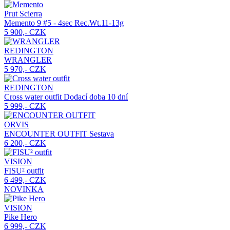
Prut Scierra
Memento
9 #5 - 4sec Rec.Wt.11-13g
5 900,- CZK
REDINGTON
WRANGLER
5 970,- CZK
REDINGTON
Cross water outfit
Dodací doba 10 dní
5 999,- CZK
ORVIS
ENCOUNTER OUTFIT
Sestava
6 200,- CZK
VISION
FISU² outfit
6 499,- CZK
NOVINKA
VISION
Pike Hero
6 999,- CZK