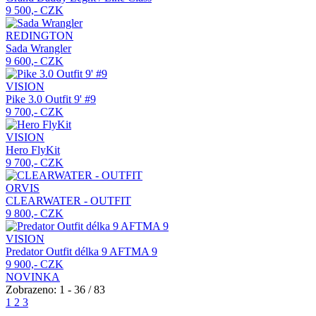
9 500,- CZK
REDINGTON
Sada Wrangler
9 600,- CZK
VISION
Pike 3.0 Outfit 9' #9
9 700,- CZK
VISION
Hero FlyKit
9 700,- CZK
ORVIS
CLEARWATER - OUTFIT
9 800,- CZK
VISION
Predator Outfit délka 9 AFTMA 9
9 900,- CZK
NOVINKA
Zobrazeno: 1 - 36 / 83
1
2
3