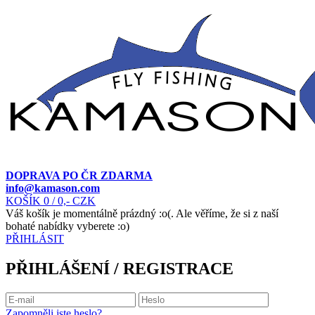
DOPRAVA PO ČR ZDARMA
info@kamason.com
KOŠÍK
0
/ 0,- CZK
Váš košík je momentálně prázdný :o(. Ale věříme, že si z naší
bohaté nabídky vyberete :o)
PŘIHLÁSIT
PŘIHLÁŠENÍ / REGISTRACE
Zapomněli jste heslo?