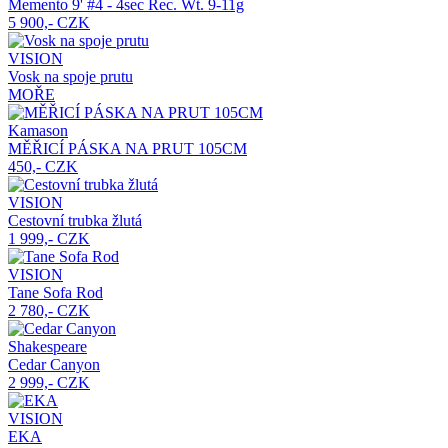
Memento
9' #4 - 4sec Rec. Wt. 9-11g
5 900,- CZK
VISION
Vosk na spoje prutu
MOŘE
Kamason
MĚŘICÍ PÁSKA NA PRUT 105CM
450,- CZK
VISION
Cestovní trubka žlutá
1 999,- CZK
VISION
Tane Sofa Rod
2 780,- CZK
Shakespeare
Cedar Canyon
2 999,- CZK
VISION
EKA