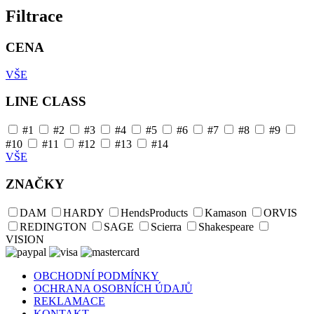
Filtrace
CENA
VŠE
LINE CLASS
#1
#2
#3
#4
#5
#6
#7
#8
#9
#10
#11
#12
#13
#14
VŠE
ZNAČKY
DAM
HARDY
HendsProducts
Kamason
ORVIS
REDINGTON
SAGE
Scierra
Shakespeare
VISION
OBCHODNÍ PODMÍNKY
OCHRANA OSOBNÍCH ÚDAJŮ
REKLAMACE
KONTAKT