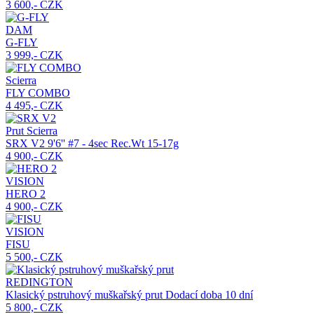
3 600,- CZK
DAM
G-FLY
3 999,- CZK
Scierra
FLY COMBO
4 495,- CZK
Prut Scierra
SRX V2
9'6'' #7 - 4sec Rec.Wt 15-17g
4 900,- CZK
VISION
HERO 2
4 900,- CZK
VISION
FISU
5 500,- CZK
REDINGTON
Klasický pstruhový muškařský prut
Dodací doba 10 dní
5 800,- CZK