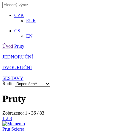
CZK
EUR
CS
EN
Úvod
Pruty
JEDNORUČNÍ
DVOURUČNÍ
SESTAVY
Řadit:
Pruty
Zobrazeno: 1 - 36 / 83
1
2
3
Prut Scierra