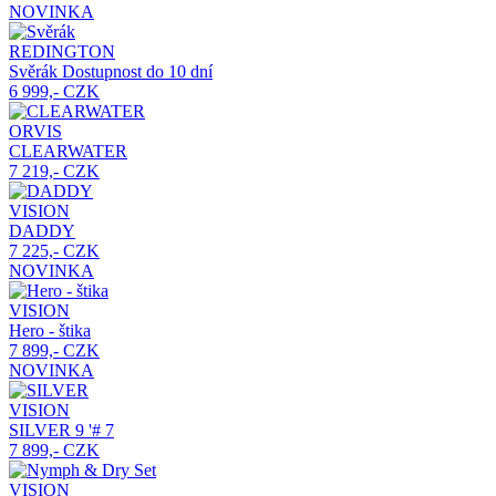
NOVINKA
REDINGTON
Svěrák
Dostupnost do 10 dní
6 999,- CZK
ORVIS
CLEARWATER
7 219,- CZK
VISION
DADDY
7 225,- CZK
NOVINKA
VISION
Hero - štika
7 899,- CZK
NOVINKA
VISION
SILVER
9 '# 7
7 899,- CZK
VISION