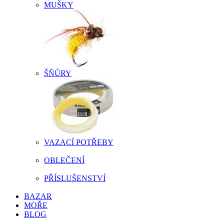
MUŠKY
ŠŇŮRY
VAZACÍ POTŘEBY
OBLEČENÍ
PŘÍSLUŠENSTVÍ
BAZAR
MOŘE
BLOG