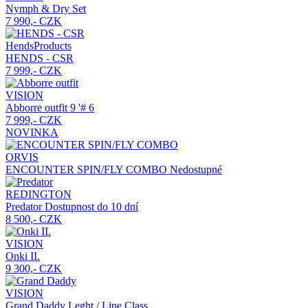
Nymph & Dry Set
7 990,- CZK
HendsProducts
HENDS - CSR
7 999,- CZK
VISION
Abborre outfit
9 '# 6
7 999,- CZK
NOVINKA
ORVIS
ENCOUNTER SPIN/FLY COMBO
Nedostupné
REDINGTON
Predator
Dostupnost do 10 dní
8 500,- CZK
VISION
Onki II.
9 300,- CZK
VISION
Grand Daddy
Leght / Line Class