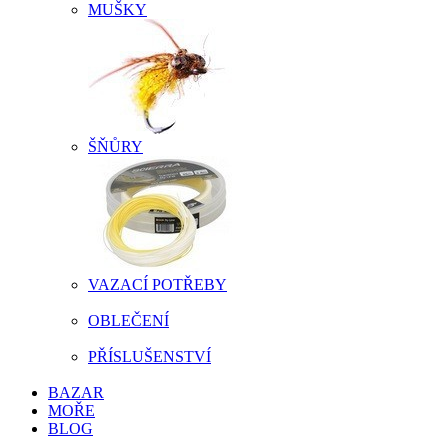
MUŠKY
ŠŇŮRY
VAZACÍ POTŘEBY
OBLEČENÍ
PŘÍSLUŠENSTVÍ
BAZAR
MOŘE
BLOG