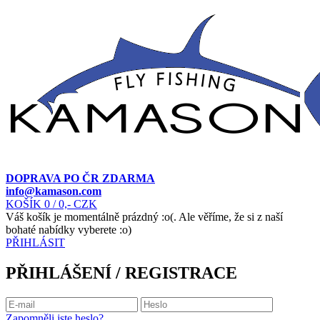
DOPRAVA PO ČR ZDARMA
info@kamason.com
KOŠÍK
0
/ 0,- CZK
Váš košík je momentálně prázdný :o(. Ale věříme, že si z naší
bohaté nabídky vyberete :o)
PŘIHLÁSIT
PŘIHLÁŠENÍ / REGISTRACE
Zapomněli jste heslo?