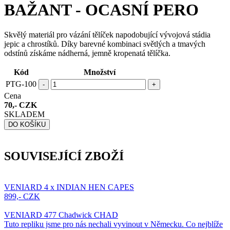
BAŽANT - OCASNÍ PERO
Skvělý materiál pro vázání tělíček napodobující vývojová stádia
jepic a chrostíků. Díky barevné kombinaci světlých a tmavých
odstínů získáme nádherná, jemně kropenatá tělíčka.
Kód
Množství
PTG-100
-
+
Cena
70,- CZK
SKLADEM
DO KOŠÍKU
SOUVISEJÍCÍ ZBOŽÍ
VENIARD 4 x INDIAN HEN CAPES
899,- CZK
VENIARD 477 Chadwick CHAD
Tuto repliku jsme pro nás nechali vyvinout v Německu. Co nejblíže