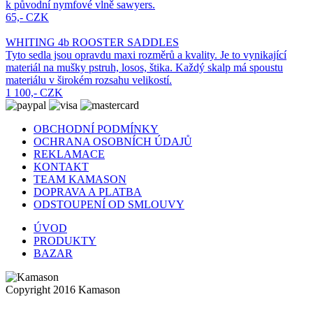
k původní nymfové vlně sawyers.
65,- CZK
WHITING 4b ROOSTER SADDLES
Tyto sedla jsou opravdu maxi rozměrů a kvality. Je to vynikající
materiál na mušky pstruh, losos, štika. Každý skalp má spoustu
materiálu v širokém rozsahu velikostí.
1 100,- CZK
OBCHODNÍ PODMÍNKY
OCHRANA OSOBNÍCH ÚDAJŮ
REKLAMACE
KONTAKT
TEAM KAMASON
DOPRAVA A PLATBA
ODSTOUPENÍ OD SMLOUVY
ÚVOD
PRODUKTY
BAZAR
Copyright 2016 Kamason