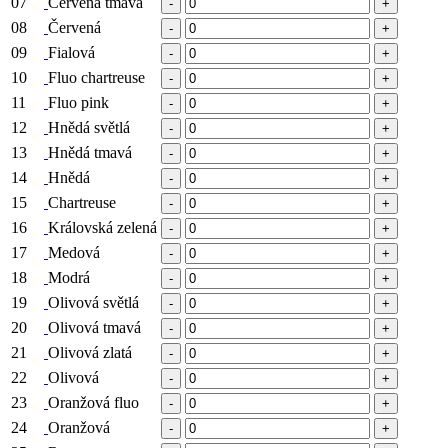
07
Červená tmavá
-
+
08
Červená
-
+
09
Fialová
-
+
10
Fluo chartreuse
-
+
11
Fluo pink
-
+
12
Hnědá světlá
-
+
13
Hnědá tmavá
-
+
14
Hnědá
-
+
15
Chartreuse
-
+
16
Královská zelená
-
+
17
Medová
-
+
18
Modrá
-
+
19
Olivová světlá
-
+
20
Olivová tmavá
-
+
21
Olivová zlatá
-
+
22
Olivová
-
+
23
Oranžová fluo
-
+
24
Oranžová
-
+