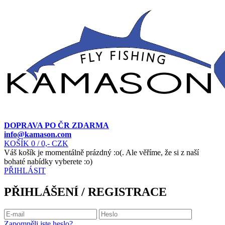
DOPRAVA PO ČR ZDARMA
info@kamason.com
KOŠÍK
0
/ 0,- CZK
Váš košík je momentálně prázdný :o(. Ale věříme, že si z naší
bohaté nabídky vyberete :o)
PŘIHLÁSIT
PŘIHLÁŠENÍ / REGISTRACE
Zapomněli jste heslo?