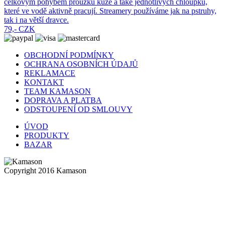
celkovým pohybem proužku kůže a také jednotlivých chloupků,
které ve vodě aktivně pracují. Streamery používáme jak na pstruhy,
tak i na větší dravce.
79,- CZK
OBCHODNÍ PODMÍNKY
OCHRANA OSOBNÍCH ÚDAJŮ
REKLAMACE
KONTAKT
TEAM KAMASON
DOPRAVA A PLATBA
ODSTOUPENÍ OD SMLOUVY
ÚVOD
PRODUKTY
BAZAR
Copyright 2016 Kamason