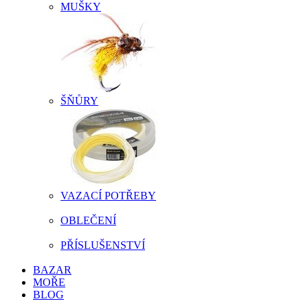
MUŠKY
ŠŇŮRY
VAZACÍ POTŘEBY
OBLEČENÍ
PŘÍSLUŠENSTVÍ
BAZAR
MOŘE
BLOG