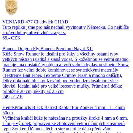
VENIARD 477 Chadwick CHAD
Tuto repliku jsme pro nás nechali vyvinout v Německu. Co nejblíže
k původní nymfové vlně sawyers.
65,- CZK
Bauer - Dragon Fly Bauer's Premium Nayat XL
Kůže Snow Runner je ideální pro štiky a všechny ostatní typy
velkých nástrah (sladká a slaná voda). S kožešinou se velmi snadno
pracuje, má dostatečný objem a tvoří velmi chytlavou siluetu. Snow
Runner lze velmi dobře kombinovat se syntetickými materiály
(Textreme Bait Fiber, Textreme Crimpy Flash a mnoho dalších).
Díky dokonalé hře a pulzování pod vodou lze dosáhnout více
úlovků. Ideální také pro velké lososové mušky. Průměrná délka:
přibližně 20 cm, někdy až 25 cm
249,- CZK
HendsProducts Black Barred Rabbit Fur Zonker 4 mm - 1 - 4mm
50cm
Vyčiněná králičí kůže je nařezána na proužky široké 4 mm a 6 mm.
Tím je výrobek připraven ke zhotovení velmi účinných streamerů
typu Zonker. Účinnost těchto streamerů je dána především