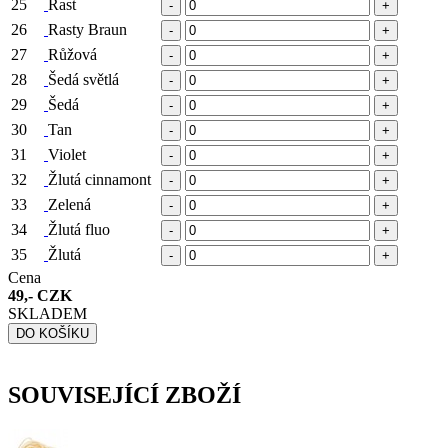
25
Rast
-
+
26
Rasty Braun
-
+
27
Růžová
-
+
28
Šedá světlá
-
+
29
Šedá
-
+
30
Tan
-
+
31
Violet
-
+
32
Žlutá cinnamont
-
+
33
Zelená
-
+
34
Žlutá fluo
-
+
35
Žlutá
-
+
Cena
49,- CZK
SKLADEM
DO KOŠÍKU
SOUVISEJÍCÍ ZBOŽÍ