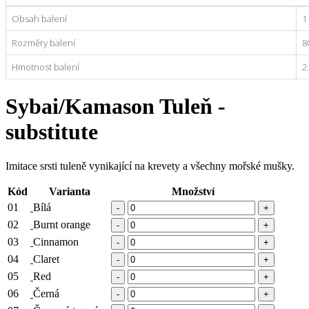
Obsah balení
1
Rozměry balení
8
Hmotnost balení
2
Sybai/Kamason Tuleň -
substitute
Imitace srsti tuleně vynikající na krevety a všechny mořské mušky.
Kód
Varianta
Množství
01
Bílá
-
+
02
Burnt orange
-
+
03
Cinnamon
-
+
04
Claret
-
+
05
Red
-
+
06
Černá
-
+