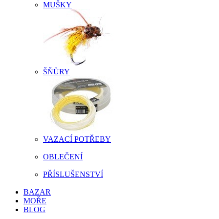
MUŠKY
ŠŇŮRY
VAZACÍ POTŘEBY
OBLEČENÍ
PŘÍSLUŠENSTVÍ
BAZAR
MOŘE
BLOG