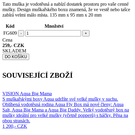
Tato muška je vodotěsná a nabízí dostatek prostoru pro vaše cenné
mušky. Design muškařského boxu znamená, že ve vestě nebo tašce
zabírá velmi málo místa. 135 mm x 95 mm x 20 mm
Kód
Množství
FG609
-
+
Cena
259,- CZK
SKLADEM
DO KOŠÍKU
SOUVISEJÍCÍ ZBOŽÍ
VISION Aqua Big Mama
S muškařskými boxy Aqua udržíte své velké mušky v suchu.
Oblíbená vodotěsná rodina Aqua Fly Box má nové členy: Aqua
Salt, Aqua Big Mama a Aqua Big Daddy. Velký vodotěsný box na
mušky ideální pro velké mušky (včetně popperů) s háčky. Pěna na
obou stranách.
1 200,- CZK