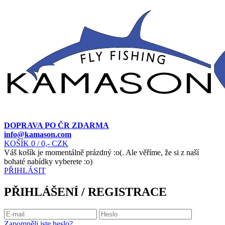
DOPRAVA PO ČR ZDARMA
info@kamason.com
KOŠÍK
0
/ 0,- CZK
Váš košík je momentálně prázdný :o(. Ale věříme, že si z naší
bohaté nabídky vyberete :o)
PŘIHLÁSIT
PŘIHLÁŠENÍ / REGISTRACE
Zapomněli jste heslo?