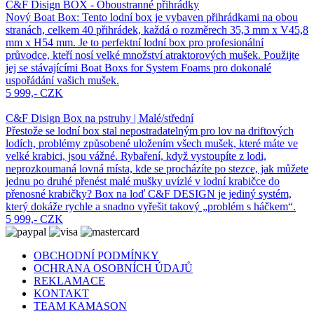
C&F Disign BOX - Oboustranné přihrádky
Nový Boat Box: Tento lodní box je vybaven přihrádkami na obou
stranách, celkem 40 přihrádek, každá o rozměrech 35,3 mm x V45,8
mm x H54 mm. Je to perfektní lodní box pro profesionální
průvodce, kteří nosí velké množství atraktorových mušek. Použijte
jej se stávajícími Boat Boxs for System Foams pro dokonalé
uspořádání vašich mušek.
5 999,- CZK
C&F Disign Box na pstruhy | Malé/střední
Přestože se lodní box stal nepostradatelným pro lov na driftových
lodích, problémy způsobené uložením všech mušek, které máte ve
velké krabici, jsou vážné. Rybaření, když vystoupíte z lodi,
neprozkoumaná lovná místa, kde se procházíte po stezce, jak můžete
jednu po druhé přenést malé mušky uvízlé v lodní krabičce do
přenosné krabičky? Box na loď C&F DESIGN je jediný systém,
který dokáže rychle a snadno vyřešit takový „problém s háčkem“.
5 999,- CZK
OBCHODNÍ PODMÍNKY
OCHRANA OSOBNÍCH ÚDAJŮ
REKLAMACE
KONTAKT
TEAM KAMASON