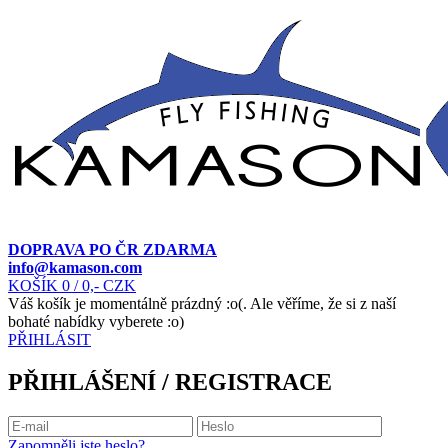
DOPRAVA PO ČR ZDARMA
info@kamason.com
KOŠÍK
0
/ 0,- CZK
Váš košík je momentálně prázdný :o(. Ale věříme, že si z naší
bohaté nabídky vyberete :o)
PŘIHLÁSIT
PŘIHLÁŠENÍ / REGISTRACE
Zapomněli jste heslo?