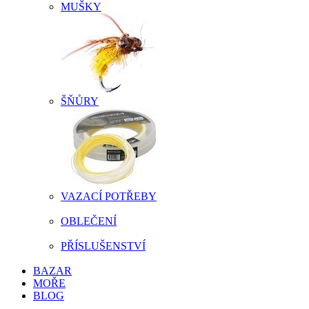
MUŠKY
ŠŇŮRY
VAZACÍ POTŘEBY
OBLEČENÍ
PŘÍSLUŠENSTVÍ
BAZAR
MOŘE
BLOG