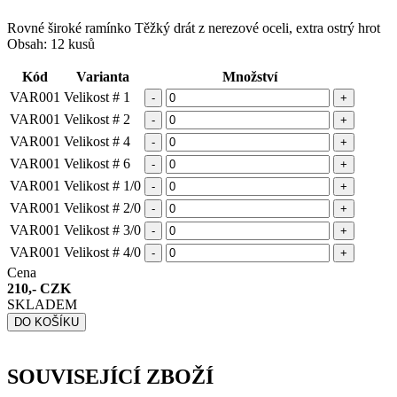
Rovné široké ramínko Těžký drát z nerezové oceli, extra ostrý hrot
Obsah: 12 kusů
Kód
Varianta
Množství
VAR001
Velikost # 1
-
+
VAR001
Velikost # 2
-
+
VAR001
Velikost # 4
-
+
VAR001
Velikost # 6
-
+
VAR001
Velikost # 1/0
-
+
VAR001
Velikost # 2/0
-
+
VAR001
Velikost # 3/0
-
+
VAR001
Velikost # 4/0
-
+
Cena
210,- CZK
SKLADEM
DO KOŠÍKU
SOUVISEJÍCÍ ZBOŽÍ