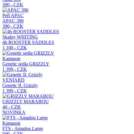
300,- CZK
Peří APAC
APAC 390
390,- CZK
Skalpy WHITING
4b ROOSTER SADDLES
1 100,- CZK
Kamason
Genetic sedla GRIZZLY
1 399,- CZK
VENIARD
Genetic II. Grizzly
1 399,- CZK
GRIZZLY MARABOU
40,- CZK
NOVINKA
Kamason
FTS - Amadou Large
699,- CZK