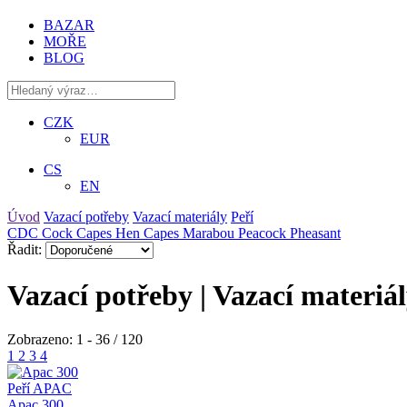
BAZAR
MOŘE
BLOG
CZK
EUR
CS
EN
Úvod
Vazací potřeby
Vazací materiály
Peří
CDC
Cock Capes
Hen Capes
Marabou
Peacock
Pheasant
Řadit:
Vazací potřeby | Vazací materiál
Zobrazeno: 1 - 36 / 120
1
2
3
4
Peří APAC
Apac 300