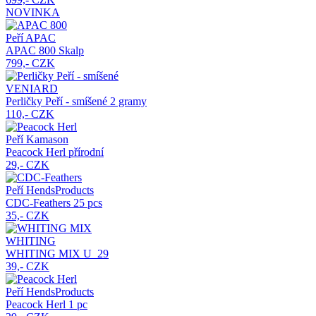
NOVINKA
Peří APAC
APAC 800
Skalp
799,- CZK
VENIARD
Perličky Peří - smíšené
2 gramy
110,- CZK
Peří Kamason
Peacock Herl
přírodní
29,- CZK
Peří HendsProducts
CDC-Feathers
25 pcs
35,- CZK
WHITING
WHITING MIX
U_29
39,- CZK
Peří HendsProducts
Peacock Herl
1 pc