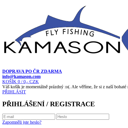
DOPRAVA PO ČR ZDARMA
info@kamason.com
KOŠÍK
0
/ 0,- CZK
Váš košík je momentálně prázdný :o(. Ale věříme, že si z naší bohaté
PŘIHLÁSIT
PŘIHLÁŠENÍ / REGISTRACE
Zapomněli jste heslo?