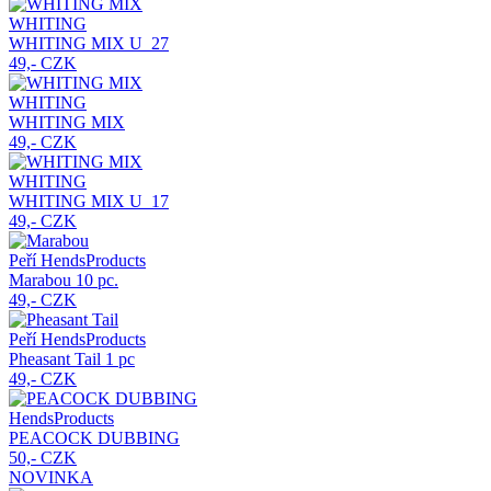
WHITING
WHITING MIX
U_27
49,- CZK
WHITING
WHITING MIX
49,- CZK
WHITING
WHITING MIX
U_17
49,- CZK
Peří HendsProducts
Marabou
10 pc.
49,- CZK
Peří HendsProducts
Pheasant Tail
1 pc
49,- CZK
HendsProducts
PEACOCK DUBBING
50,- CZK
NOVINKA