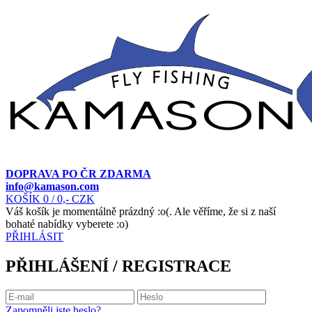
DOPRAVA PO ČR ZDARMA
info@kamason.com
KOŠÍK
0
/ 0,- CZK
Váš košík je momentálně prázdný :o(. Ale věříme, že si z naší
bohaté nabídky vyberete :o)
PŘIHLÁSIT
PŘIHLÁŠENÍ / REGISTRACE
Zapomněli jste heslo?