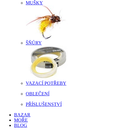
MUŠKY
ŠŇŮRY
VAZACÍ POTŘEBY
OBLEČENÍ
PŘÍSLUŠENSTVÍ
BAZAR
MOŘE
BLOG